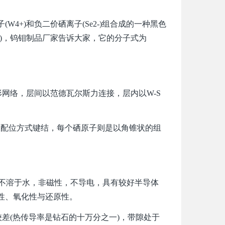
+)和负二价硒离子(Se2-)组合成的一种黑色
)，钨钼制品厂家告诉大家，它的分子式为
形网络，层间以范德瓦尔斯力连接，层内以W-S
配位方式键结，每个硒原子则是以角锥状的组
.07，不溶于水，非磁性，不导电，具有较好半导体
性、氧化性与还原性。
能较差(热传导率是钻石的十万分之一)，带隙处于