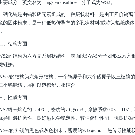
要成分，英文名为Tungsten disulfide，分子式为WS2。
化钨是由钨和硒元素组成的一种层状材料，是由正四价钨离子(W4
色的固体粉末，是一种低热传导率的多孔状材料(或称为热绝缘体
2。
、结构方面
2的结构为六方晶系层状结构，表面以S-W-S分子团形成六方
键链接。
e2的结构为六角形结构，一个钨原子和六个硒原子以三棱镜的
三个钨键结，层间以范德华力相结合。
、性质方面
2粉末熔点约1250℃，密度约7.6g/cm3，摩擦系数0.03—0
优异润滑抗磨性、良好热化学稳定性、较佳储锂性能、优良抗磁
e2的外观为黑色或灰色粉末，密度约9.32g/cm3，热传导性