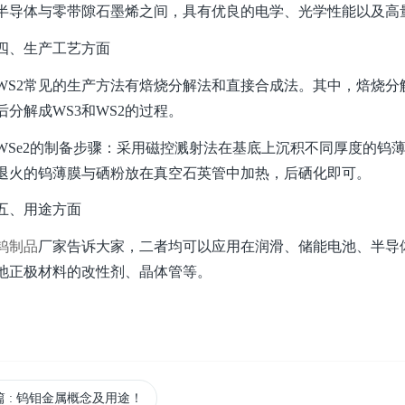
半导体与零带隙石墨烯之间，具有优良的电学、光学性能以及高
、生产工艺方面
2常见的生产方法有焙烧分解法和直接合成法。其中，焙烧分解法是
后分解成WS3和WS2的过程。
e2的制备步骤：采用磁控溅射法在基底上沉积不同厚度的钨薄
退火的钨薄膜与硒粉放在真空石英管中加热，后硒化即可。
、用途方面
钨制品
厂家告诉大家，二者均可以应用在润滑、储能电池、半导
池正极材料的改性剂、晶体管等。
篇
: 钨钼金属概念及用途！