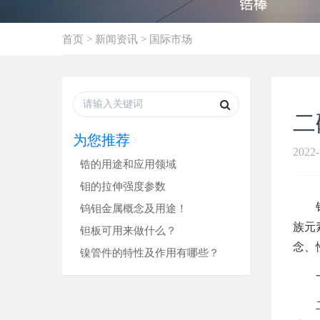
首页
>
新闻资讯
>
国际市场
二
为您推荐
2022-
锆的用途和应用领域
钼的拉伸强度参数
钨钼
钨钼金属概念及用途！
族元
钽板可用来做什么？
念、
镍管件的特性及作用有哪些？
一
二硫