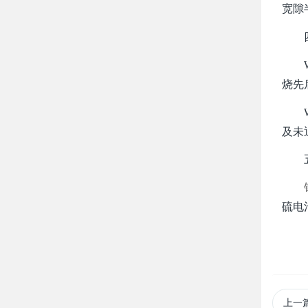
宽隙
四
WS
烧先
WS
及未
五
硫电
上一