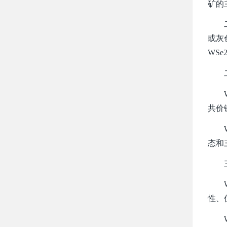
矿的主
二硒
或灰
WSe
二
WS
共价
WS
态和
三
WS
性、
WS