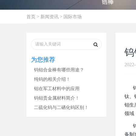
首页
>
新闻资讯
>
国际市场
钨
为您推荐
2022-
钨钼合金棒有哪些用途？
纯钨的相关介绍！
钨钼
钼在军工材料中的应用
钛、
钨钼贵金属材料简介！
钼生
二硫化钨与二硒化钨区别！
领域
钨钼
备制